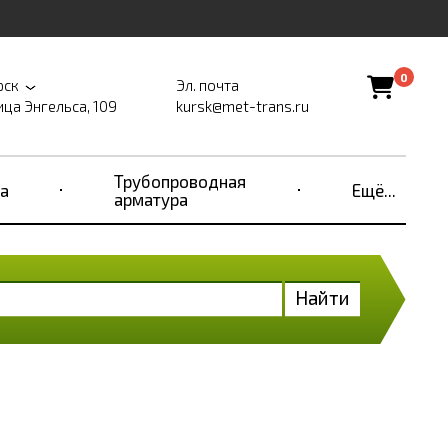
0
рск
Эл. почта
ица Энгельса, 109
kursk@met-trans.ru
Трубопроводная
а
Ещё...
арматура
Найти