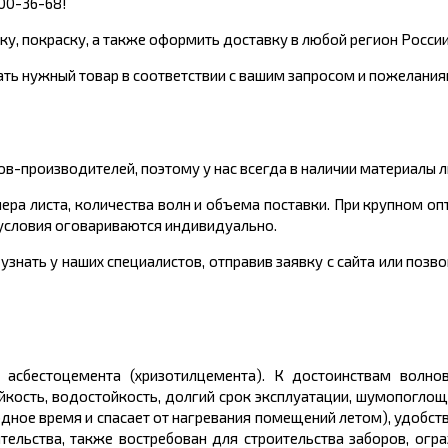
700-36-68!
ку, покраску, а также оформить доставку в любой регион России 
ть нужный товар в соответствии с вашим запросом и пожелания
-производителей, поэтому у нас всегда в наличии материалы 
мера листа, количества волн и объема поставки. При крупном о
 условия оговариваются индивидуально.
нать у наших специалистов, отправив заявку с сайта или позво
асбестоцемента (хризотилцемента). К достоинствам волно
йкость, водостойкость, долгий срок эксплуатации, шумопогло
дное время и спасает от нагревания помещений летом), удобст
тельства, также востребован для строительства заборов, огр