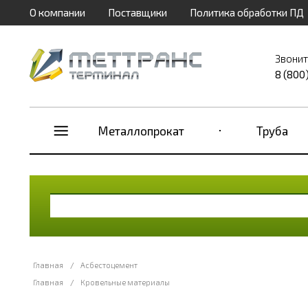
О компании
Поставщики
Политика обработки ПД
Звонит
8 (800
Металлопрокат
Труба
Главная
/
Асбестоцемент
Главная
/
Кровельные материалы