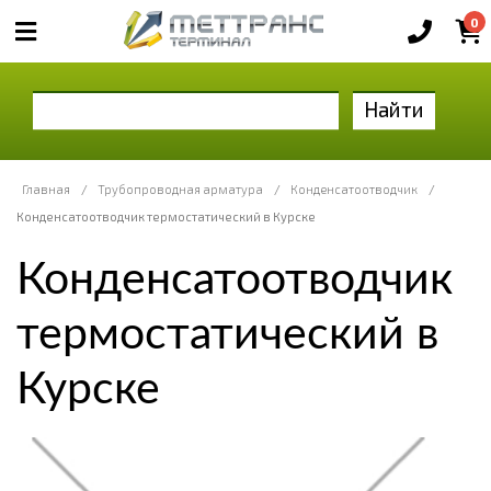
0
Найти
Главная
/
Трубопроводная арматура
/
Конденсатоотводчик
/
Конденсатоотводчик термостатический в Курске
Конденсатоотводчик
термостатический в
Курске