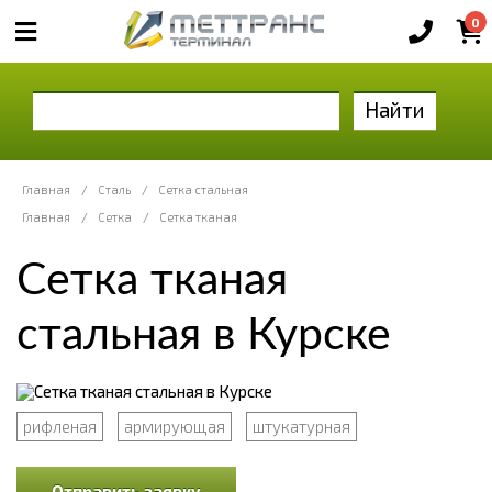
0
Найти
Главная
/
Сталь
/
Сетка стальная
Главная
/
Сетка
/
Сетка тканая
Сетка тканая
стальная в Курске
рифленая
армирующая
штукатурная
Отправить заявку