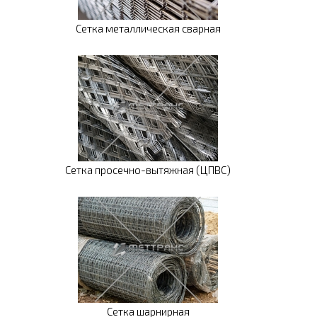
Сетка металлическая сварная
Сетка просечно-вытяжная (ЦПВС)
Сетка шарнирная