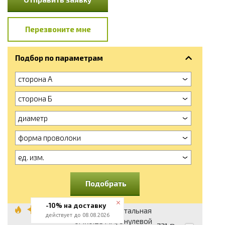
Перезвоните мне
Подбор по параметрам
сторона А
сторона Б
диаметр
форма проволоки
ед. изм.
Подобрать
-10% на доставку
Сетка тканая стальная
действует до 08.08.2026
0.4x0.25 мм, с нулевой