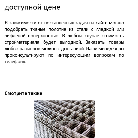
доступной цене
В зависимости от поставленных задач на сайте можно
подобрать тканые полотна из стали с гладкой или
рифленой поверхностью. В любом случае стоимость
стройматериала будет выгодной. Заказать товары
любых размеров можно с доставкой. Наши менеджеры
проконсультируют по интересующим вопросам по
телефону.
Смотрите также