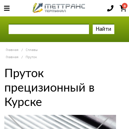
0
Найти
Главная
/
Сплавы
Главная
/
Пруток
Пруток
прецизионный в
Курске