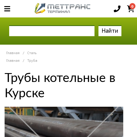
0
Найти
Главная
/
Сталь
Главная
/
Труба
Трубы котельные в
Курске