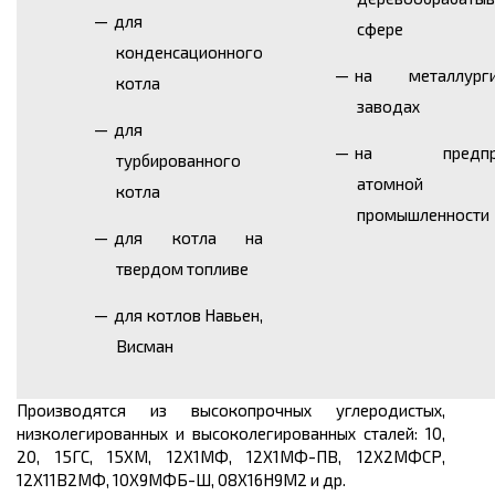
для
сфере
конденсационного
на металлурги
котла
заводах
для
на предпри
турбированного
атомной
котла
промышленности
для котла на
твердом топливе
для котлов Навьен,
Висман
Производятся из высокопрочных углеродистых,
низколегированных и высоколегированных сталей: 10,
20, 15ГС, 15ХМ, 12Х1МФ, 12Х1МФ-ПВ, 12Х2МФСР,
12Х11В2МФ, 10Х9МФБ-Ш, 08Х16Н9М2 и др.