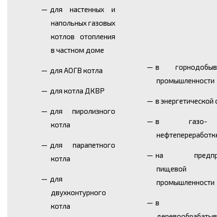
для настенных и
напольных газовых
котлов отопления
в частном доме
в горнодобыв
для АОГВ котла
промышленности
для котла ДКВР
в энергетической
для пиролизного
в газо
котла
нефтепереработк
для парапетного
на предпри
котла
пищевой
для
промышленности
двухконтурного
в
котла
деревообрабаты