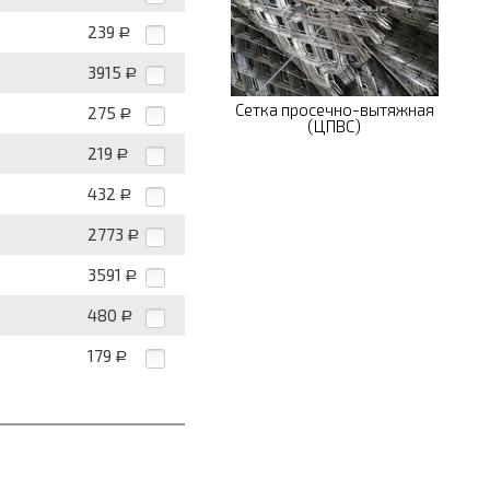
239
Р
3915
Р
Сетка просечно-вытяжная
275
Р
(ЦПВС)
219
Р
432
Р
2773
Р
3591
Р
480
Р
179
Р