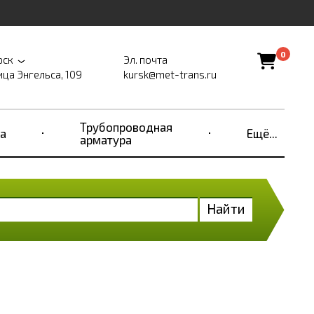
0
рск
Эл. почта
ица Энгельса, 109
kursk@met-trans.ru
Трубопроводная
а
Ещё...
арматура
Найти