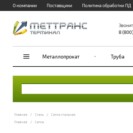
О компании
Поставщики
Политика обработки ПД
Звонит
8 (800
Металлопрокат
Труба
Главная
/
Сталь
/
Сетка стальная
Главная
/
Сетка