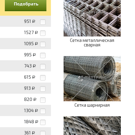
Подобрать
951
Р
1527
Р
Сетка металлическая
1095
Р
сварная
995
Р
743
Р
615
Р
913
Р
820
Р
Сетка шарнирная
1304
Р
1848
Р
361
Р