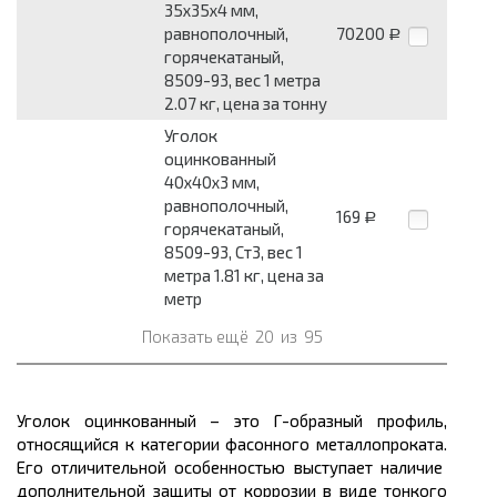
35x35x4 мм,
равнополочный,
70200
Р
горячекатаный,
8509-93, вес 1 метра
2.07 кг, цена за тонну
Уголок
оцинкованный
40x40x3 мм,
равнополочный,
169
Р
горячекатаный,
8509-93, Ст3, вес 1
метра 1.81 кг, цена за
метр
Показать ещё
20
из
95
Уголок оцинкованный – это Г-образный профиль,
относящийся к категории фасонного
металлопроката.
Его отличительной особенностью выступает наличие
дополнительной защиты от коррозии в виде тонкого