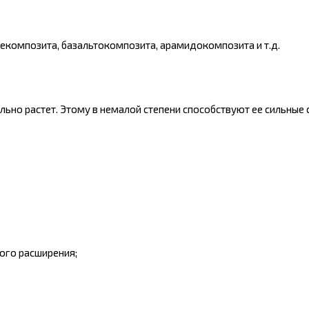
лекомпозита
,
базальтокомпозита
,
арамидокомпозита
и т.д.
но растет. Этому в немалой степени способствуют ее сильные с
ого расширения;