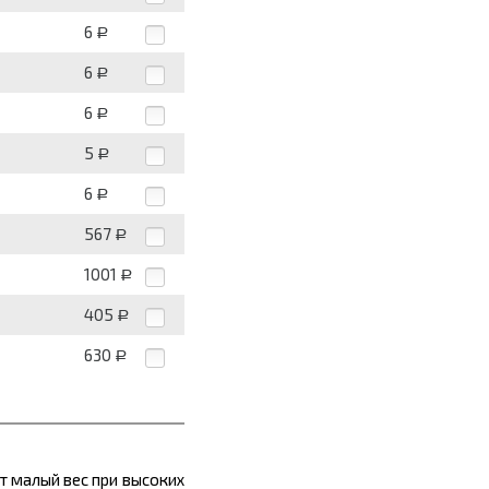
6
Р
6
Р
6
Р
5
Р
6
Р
567
Р
1001
Р
405
Р
630
Р
ет малый вес при высоких