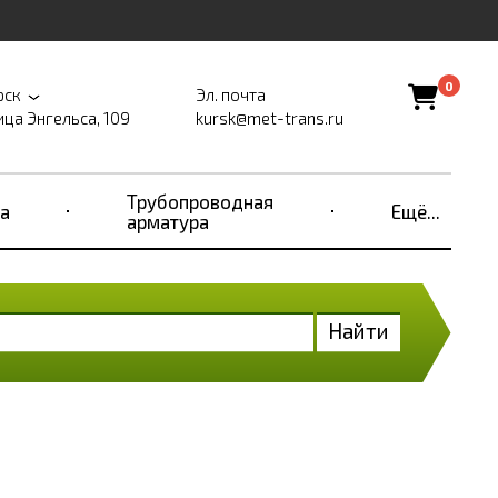
0
рск
Эл. почта
ица Энгельса, 109
kursk@met-trans.ru
Трубопроводная
а
Ещё...
арматура
Найти