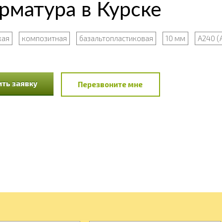
рматура в Курске
кая
композитная
базальтопластиковая
10 мм
А240 (А
ть заявку
Перезвоните мне