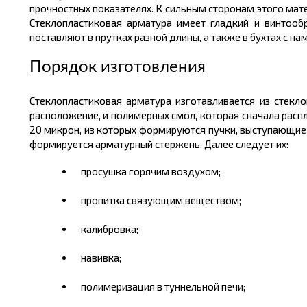
прочностных показателях. К сильным сторонам этого мате
Стеклопластиковая арматура имеет гладкий и винтоо
поставляют в прутках разной
длины,
а также в
бухтах
с на
Порядок изготовления
Стеклопластиковая арматура изготавливается из
стекл
расположение, и полимерных смол, которая сначала распл
20 микрон, из которых формируются пучки, выступающие 
формируется арматурный стержень. Далее следует их:
просушка горячим воздухом;
пропитка связующим веществом;
калибровка;
навивка;
полимеризация в туннельной печи;