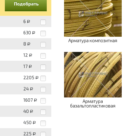
Подобрать
6
Р
630
Р
Арматура композитная
8
Р
12
Р
17
Р
2205
Р
24
Р
1607
Р
Арматура
базальтопластиковая
40
Р
450
Р
225
Р