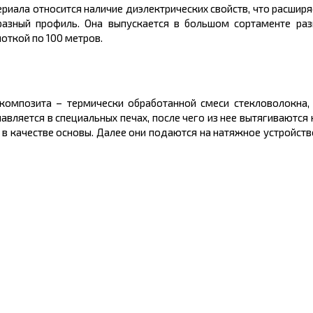
риала относится наличие диэлектрических свойств, что расширя
бразный профиль. Она выпускается в большом
сортаменте ра
моткой по 100
метров.
окомпозита
– термически обработанной смеси стекловолокна
авляется в специальных печах, после чего из нее вытягиваются 
в качестве основы. Далее они подаются на натяжное устройст