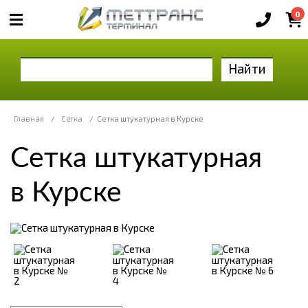
0
Найти
Главная
/
Сетка
/
Сетка штукатурная в Курске
Сетка штукатурная
в Курске