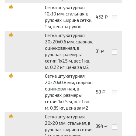
Сетка штукатурная
10x10 мм, стальная, в
432
Р
рулонах, ширина сетки:
1 м, цена за рулон
Сетка штукатурная
20x20x0.6 мм, сварная,
оцинкованная, в
31
Р
рулонах, размеры
сетки: 1x25 м, вес 1 кв.
м. 0.22 кг, цена за м2
Сетка штукатурная
20x20x0.8 мм, сварная,
оцинкованная, в
58
Р
рулонах, размеры
сетки: 1x25 м, вес 1 кв.
м. 0.39 кг, цена за м2
Сетка штукатурная
20x20 мм, стальная, в
394
Р
рулонах, ширина сетки:
1 м, цена за рулон