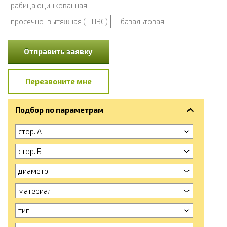
рабица оцинкованная
просечно-вытяжная (ЦПВС)
базальтовая
Отправить заявку
Перезвоните мне
Подбор по параметрам
стор. А
стор. Б
диаметр
материал
тип