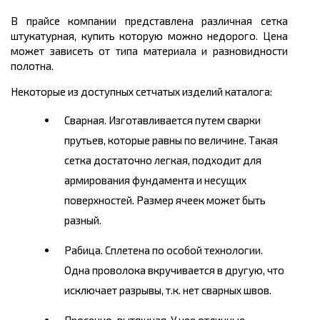
В прайсе компании представлена различная сетка
штукатурная, купить которую можно недорого. Цена
может зависеть от типа материала и разновидности
полотна.
Некоторые из доступных сетчатых изделий каталога:
Сварная. Изготавливается путем сварки
прутьев, которые равны по величине. Такая
сетка достаточно легкая, подходит для
армирования фундамента и несущих
поверхностей. Размер ячеек может быть
разный.
Рабица. Сплетена по особой технологии.
Одна проволока вкручивается в другую, что
исключает разрывы, т.к. нет сварных швов.
Просечно-вытяжная. У нее отличные