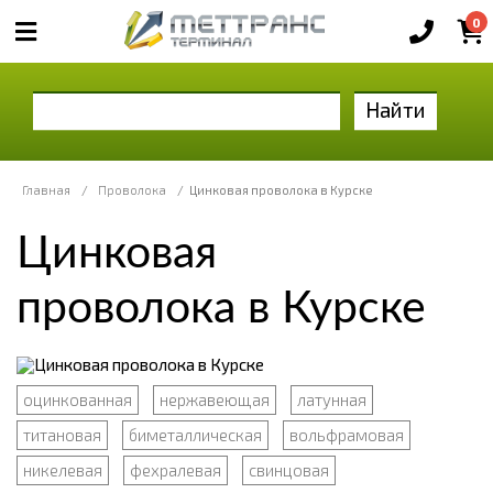
0
Найти
Главная
/
Проволока
/
Цинковая проволока в Курске
Цинковая
проволока в Курске
оцинкованная
нержавеющая
латунная
титановая
биметаллическая
вольфрамовая
никелевая
фехралевая
свинцовая