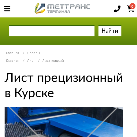
0
Найти
Главная
/
Сплавы
Главная
/
Лист
/
Лист гладкий
Лист прецизионный
в Курске