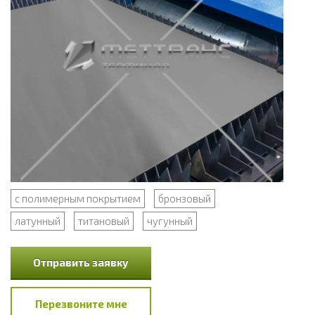
с полимерным покрытием
бронзовый
латунный
титановый
чугунный
Отправить заявку
Перезвоните мне