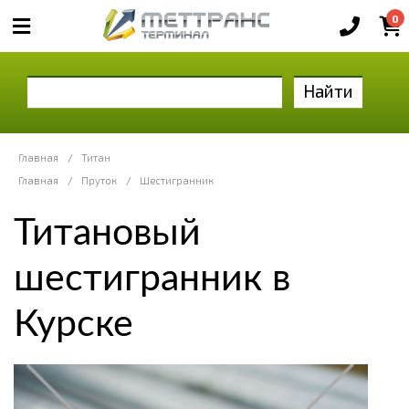
0
Найти
Главная
/
Титан
Главная
/
Пруток
/
Шестигранник
Титановый
шестигранник в
Курске