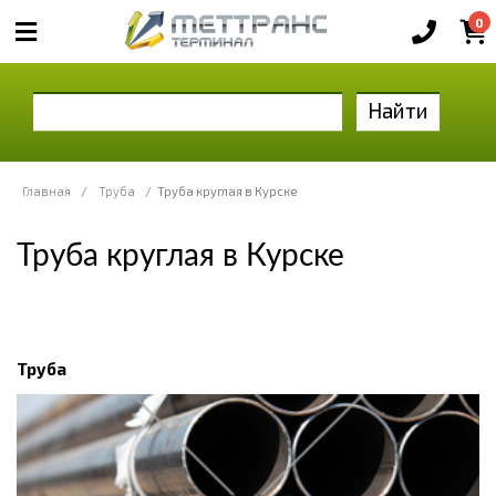
0
Найти
Главная
/
Труба
/
Труба круглая в Курске
Труба круглая в Курске
Труба