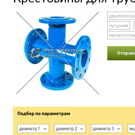
двухплоско
чугунная
металлопла
Отправи
Подбор по параметрам
диаметр 1
диаметр 2
диаметр 3
ви