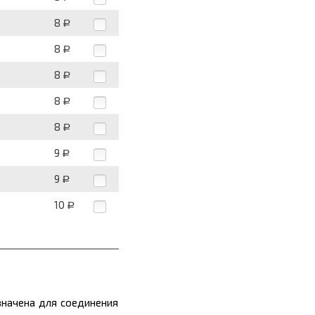
8
Р
8
Р
8
Р
8
Р
8
Р
9
Р
9
Р
10
Р
значена для соединения