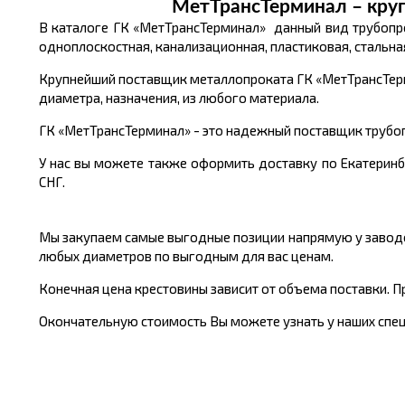
МетТрансТерминал – кру
В каталоге ГК «МетТрансТерминал» данный вид трубопро
одноплоскостная, канализационная, пластиковая, стальная
Крупнейший поставщик металлопроката ГК «МетТрансТерм
диаметра, назначения, из любого материала.
ГК «МетТрансТерминал» - это надежный поставщик трубо
У нас вы можете также оформить доставку по Екатеринбу
СНГ.
Мы закупаем самые выгодные позиции напрямую у заводо
любых диаметров по выгодным для вас ценам.
Конечная цена крестовины зависит от объема поставки. П
Окончательную стоимость Вы можете узнать у наших специ