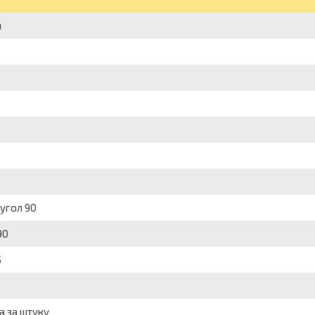
я
 угол 90
90
5
а за штуку