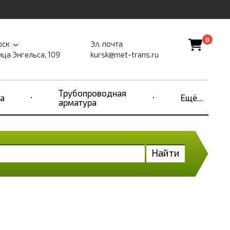
0
рск
Эл. почта
ица Энгельса, 109
kursk@met-trans.ru
Трубопроводная
а
Ещё...
арматура
Найти