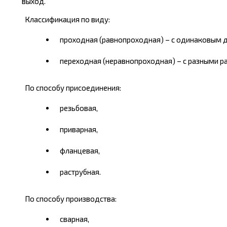
выход.
Классификация по виду:
проходная (равнопроходная) – с одинаковым д
переходная (неравнопроходная) – с разными ра
По способу присоединения:
резьбовая,
приварная,
фланцевая,
раструбная.
По способу производства:
сварная,