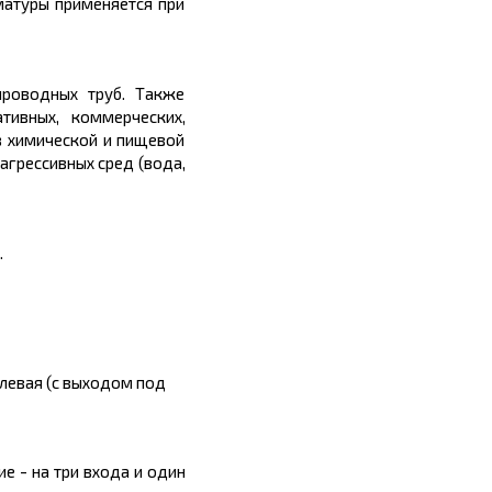
матуры применяется при
проводных труб. Также
ивных, коммерческих,
в химической и пищевой
агрессивных сред (вода,
.
 левая (с выходом под
е - на три входа и один