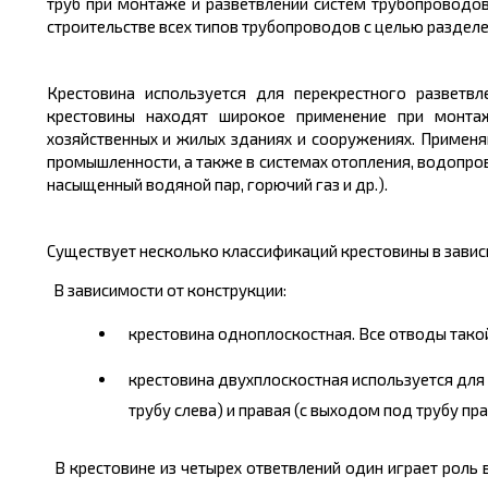
труб при монтаже и разветвлении систем трубопроводов
строительстве всех типов трубопроводов с целью разделе
Крестовина используется для перекрестного разветв
крестовины находят широкое применение при монтаж
хозяйственных и жилых зданиях и сооружениях. Примен
промышленности, а также в системах отопления, водопров
насыщенный водяной пар, горючий газ и др.).
Существует несколько классификаций крестовины в зависи
В зависимости от конструкции:
крестовина одноплоскостная. Все отводы тако
крестовина двухплоскостная используется для 
трубу слева) и правая (с выходом под трубу пра
В крестовине из четырех ответвлений один играет роль 