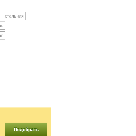
стальная
ая
ая
я
Подобрать