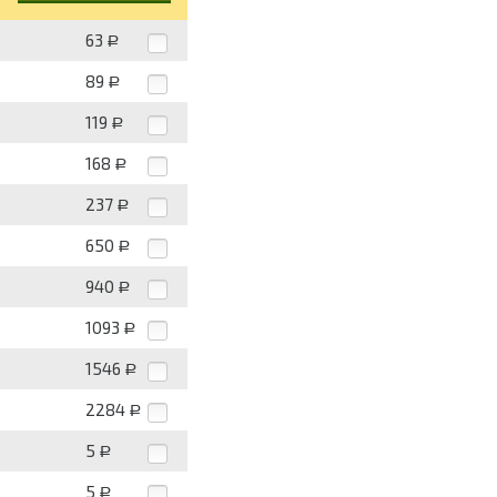
63
Р
89
Р
119
Р
168
Р
237
Р
650
Р
940
Р
1093
Р
1546
Р
2284
Р
5
Р
5
Р