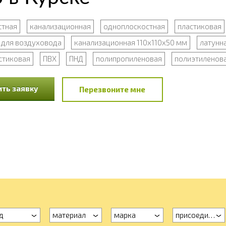
стная
канализационная
одноплоскостная
пластиковая
для воздуховода
канализационная 110х110х50 мм
латунн
стиковая
ПВХ
ПНД
полипропиленовая
полиэтиленов
ть заявку
Перезвоните мне
д
материал
марка
присоединени