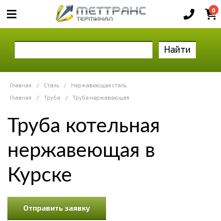
0
Найти
Главная
/
Сталь
/
Нержавеющая сталь
Главная
/
Труба
/
Труба нержавеющая
Труба котельная
нержавеющая в
Курске
Отправить заявку